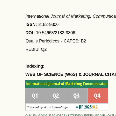
International Journal of Marketing, Communic
ISSN:
2182-9306
DOI:
10.54663/2182-9306
Qualis Periódicos - CAPES
: B2
REBIB: Q2
Indexing:
WEB OF SCIENCE (WoS) & JOURNAL CITA
QUALIS
-
GOOGLE SCHOLAR
-
LATINDEX
-
REDIB
-
RCAAP
-
OAJI