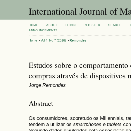
International Journal of 
HOME
ABOUT
LOGIN
REGISTER
SEARCH
ANNOUNCEMENTS
Home
>
Vol 4, No 7 (2016)
>
Remondes
Estudos sobre o comportamento 
compras através de dispositivos 
Jorge Remondes
Abstract
Os consumidores, sobretudo os Millennials, 
tendem a utilizar os
smartphones
e
tablets
com
Segundo dados divulgados pela Associação da