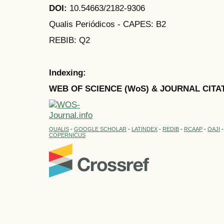
DOI:
10.54663/2182-9306
Qualis Periódicos - CAPES
: B2
REBIB: Q2
Indexing:
WEB OF SCIENCE (WoS) & JOURNAL CITA
QUALIS
-
GOOGLE SCHOLAR
-
LATINDEX
-
REDIB
-
RCAAP
-
OAJI
COPERNICUS