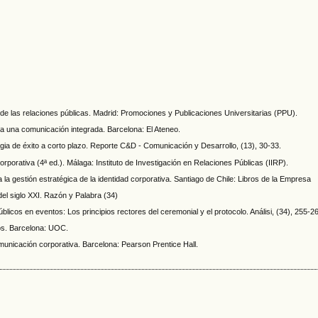
 de las relaciones públicas. Madrid: Promociones y Publicaciones Universitarias (PPU).
ara una comunicación integrada. Barcelona: El Ateneo.
egia de éxito a corto plazo. Reporte C&D - Comunicación y Desarrollo, (13), 30-33.
corporativa (4ª ed.). Málaga: Instituto de Investigación en Relaciones Públicas (IIRP).
 la gestión estratégica de la identidad corporativa. Santiago de Chile: Libros de la Empresa
el siglo XXI. Razón y Palabra (34)
blicos en eventos: Los principios rectores del ceremonial y el protocolo. Análisi, (34), 255-2
tos. Barcelona: UOC.
omunicación corporativa. Barcelona: Pearson Prentice Hall.