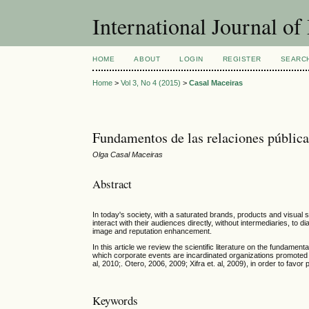
International Journal 
HOME
ABOUT
LOGIN
REGISTER
SEARC
Home
>
Vol 3, No 4 (2015)
>
Casal Maceiras
Fundamentos de las relaciones públicas
Olga Casal Maceiras
Abstract
In today's society, with a saturated brands, products and visual 
interact with their audiences directly, without intermediaries, to
image and reputation enhancement.
In this article we review the scientific literature on the fundament
which corporate events are incardinated organizations promoted t
al, 2010;. Otero, 2006, 2009; Xifra et. al, 2009), in order to fa
Keywords