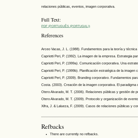
relaciones públicas, eventos, imagen corporativa.
Full Text:
PDF (PORTUGUÊS (PORTUGAL))
References
Arceo Vacas, J. L. (1988). Fundamentos para la teoría y técnica
Capriotti Peri, P. (1992). La imagen de la empresa. Estrategia p
Capriotti Peri, P. (1999a). Comunicación corporativa. Una estrat
Capriotti Peri, P. (1999b). Planificación estratégica de la imagen 
Capriotti Peri, P. (2009). Branding corporativo. Fundamentos para
Costa. (2003). Creación de la imagen corporativa. El paradigma d
Otero Alvarado, M. T. (2006). Relaciones públicas y gestión de pú
Otero Alvarado, M. T. (2009). Protocolo y organización de even
Xifra, J. & Lalueza, F. (2009). Casos de relaciones públicas y c
Refbacks
There are currently no refbacks.