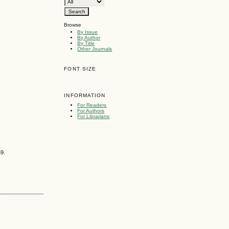
Browse
By Issue
By Author
By Title
Other Journals
FONT SIZE
INFORMATION
For Readers
For Authors
For Librarians
69.