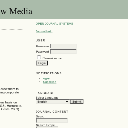
New Media
OPEN JOURNAL SYSTEMS
Journal Help
USER
Username
Password
Remember me
NOTIFICATIONS
View
Subscribe
 allow them to
ening corporate
LANGUAGE
Select Language
ptual basis on
13;. Herrero et.
9; Costa, 2003).
JOURNAL CONTENT
Search
Search Scope