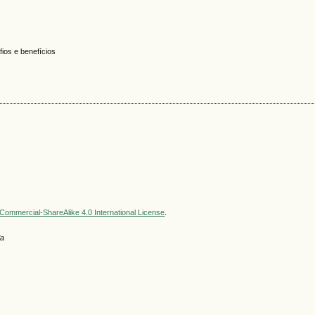
fios e benefícios
ommercial-ShareAlike 4.0 International License
.
ia