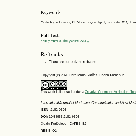
Keywords
Marketing relacional; CRM; disrupção digital; mercado B2B; desa
Full Text:
PDF (PORTUGUÊS (PORTUGAL))
Refbacks
There are currently no refbacks.
Copyright (c) 2020 Dora Maria Simões, Hanna Karachun
This work is licensed under a
Creative Commons Attribution-NonC
International Journal of Marketing, Communication and New Med
ISSN:
2182-9306
DOI:
10.54663/2182-9306
Qualis Periódicos - CAPES
: B2
REBIB: Q2