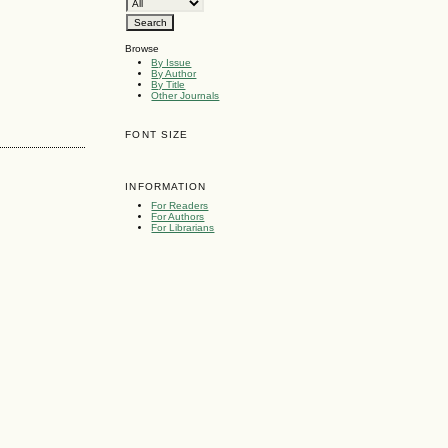
Browse
By Issue
By Author
By Title
Other Journals
FONT SIZE
INFORMATION
For Readers
For Authors
For Librarians