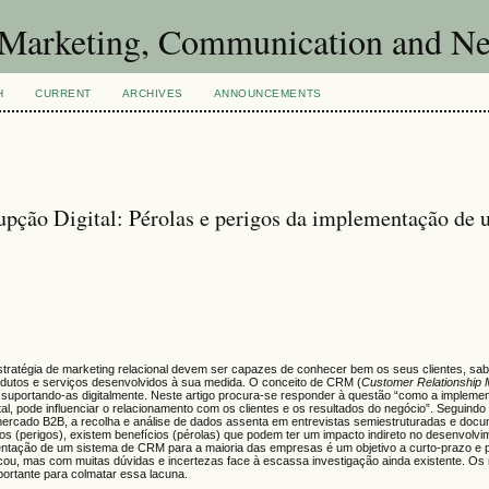
of Marketing, Communication and 
H
CURRENT
ARCHIVES
ANNOUNCEMENTS
upção Digital: Pérolas e perigos da implementação de
tégia de marketing relacional devem ser capazes de conhecer bem os seus clientes, saber
odutos e serviços desenvolvidos à sua medida. O conceito de CRM (
Customer Relationship
 suportando-as digitalmente. Neste artigo procura-se responder à questão “como a implem
gital, pode influenciar o relacionamento com os clientes e os resultados do negócio”. Segui
ercado B2B, a recolha e análise de dados assenta em entrevistas semiestruturadas e docu
s (perigos), existem benefícios (pérolas) que podem ter um impacto indireto no desenvolvi
mentação de um sistema de CRM para a maioria das empresas é um objetivo a curto-prazo e p
u, mas com muitas dúvidas e incertezas face à escassa investigação ainda existente. Os 
portante para colmatar essa lacuna.