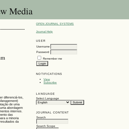
New Media
OPEN JOURNAL SYSTEMS
Journal Help
USER
Username
Password
 um
Remember me
NOTIFICATIONS
View
Subscribe
LANGUAGE
 diferenciá-los,
Select Language
 Management
)
entação de uma
ndo uma abordagem
mentos internos.
JOURNAL CONTENT
mento das
Search
ara a minoria
resultados da
Search Scope