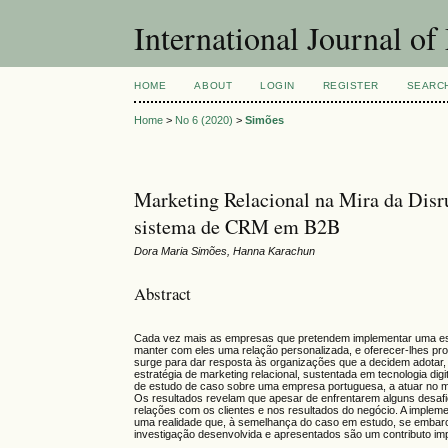
International Journal 
HOME
ABOUT
LOGIN
REGISTER
SEARC
Home
>
No 6 (2020)
>
Simões
Marketing Relacional na Mira da Disr
sistema de CRM em B2B
Dora Maria Simões, Hanna Karachun
Abstract
Cada vez mais as empresas que pretendem implementar uma estra
manter com eles uma relação personalizada, e oferecer-lhes pr
surge para dar resposta às organizações que a decidem adotar,
estratégia de marketing relacional, sustentada em tecnologia di
de estudo de caso sobre uma empresa portuguesa, a atuar no m
Os resultados revelam que apesar de enfrentarem alguns desafio
relações com os clientes e nos resultados do negócio. A imple
uma realidade que, à semelhança do caso em estudo, se embarco
investigação desenvolvida e apresentados são um contributo im