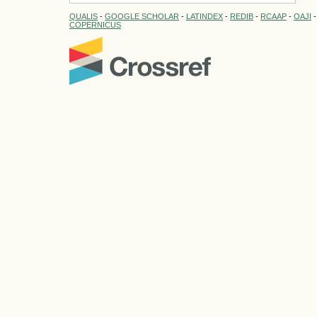
QUALIS
-
GOOGLE SCHOLAR
-
LATINDEX
-
REDIB
-
RCAAP
-
OAJI
COPERNICUS