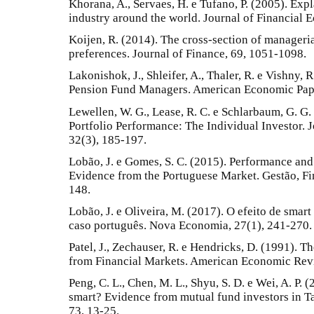
Khorana, A., Servaes, H. e Tufano, P. (2005). Expl
industry around the world. Journal of Financial 
Koijen, R. (2014). The cross-section of managerial
preferences. Journal of Finance, 69, 1051-1098.
Lakonishok, J., Shleifer, A., Thaler, R. e Vishny
Pension Fund Managers. American Economic Pap
Lewellen, W. G., Lease, R. C. e Schlarbaum, G. G.
Portfolio Performance: The Individual Investor. 
32(3), 185-197.
Lobão, J. e Gomes, S. C. (2015). Performance and
Evidence from the Portuguese Market. Gestão, Fi
148.
Lobão, J. e Oliveira, M. (2017). O efeito de sma
caso português. Nova Economia, 27(1), 241-270.
Patel, J., Zechauser, R. e Hendricks, D. (1991). Th
from Financial Markets. American Economic Revi
Peng, C. L., Chen, M. L., Shyu, S. D. e Wei, A. P.
smart? Evidence from mutual fund investors in T
73, 13-25.